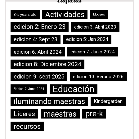
Etiquetas
Actividades
3-5 years old
bloques
edicion 2: Enero 23
edicion 3: Abril 2023
edicion 4: Sept 23
edicion 5: Jan 2024
edicion 6: Abril 2024
edicion 7: Junio 2024
edicion 8: Diciembre 2024
edicion 9: sept 2025
edicion 10: Verano 2026
Educación
Edition 7: June 2024
iluminando maestras
Kindergarden
maestras
pre-k
Líderes
recursos