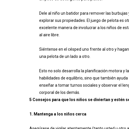
Dele al niño un batidor para remover las burbujas 
explorar sus propiedades. El juego de pelota es ot
excelente manera de involucrar a los niños de es
al aire libre.
Siéntense en el césped uno frente al otro y hagan
una pelota de un lado a otro.
Esto no solo desarrolla la planificación motora y l
habilidades de equilibrio, sino que también ayuda
enseñar a tomar turnos sociales y observar el len
corporal de los demás.
5 Consejos para que los niños se diviertan y estén 
1. Mantenga a los niños cerca
Asegúrese de vigilar atentamente (tanto usted u otro 