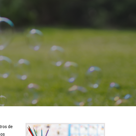
tros de
ños