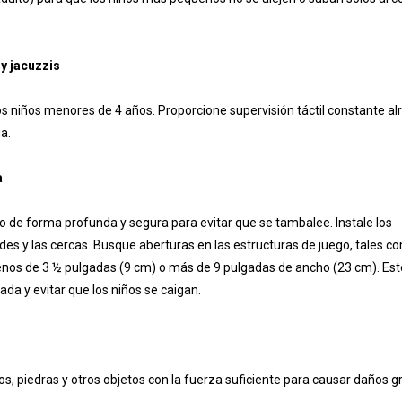
y jacuzzis
os niños menores de 4 años. Proporcione supervisión táctil constante a
a.
a
o de forma profunda y segura para evitar que se tambalee. Instale los
des y las cercas. Busque aberturas en las estructuras de juego, tales c
menos de 3 ½ pulgadas (9 cm) o más de 9 pulgadas de ancho (23 cm). Es
a y evitar que los niños se caigan.
s, piedras y otros objetos con la fuerza suficiente para causar daños g