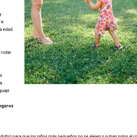
y
ra
ta edad
 rodar
as
 a
guaje
seguros
adulto) para que los niños más pequeños no se alejen o suban solos al 