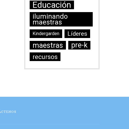
Educación
iluminando
maestras
Líderes
Kindergarden
maestras
pre-k
recursos
ÁCTENOS