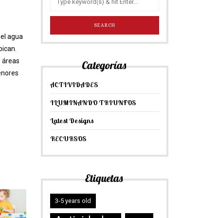
 el agua
pican.
o áreas
Categorías
enores
ACTIVIDADES
ILUMINANDO TRIUNFOS
Latest Designs
RECURSOS
Etiquetas
3-5 years old