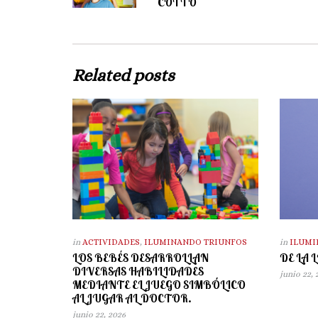
COTTO
Related posts
in
ACTIVIDADES
,
ILUMINANDO TRIUNFOS
in
ILUMI
LOS BEBÉS DESARROLLAN
DE LA 
DIVERSAS HABILIDADES
junio 22,
MEDIANTE EL JUEGO SIMBÓLICO
AL JUGAR AL DOCTOR.
junio 22, 2026