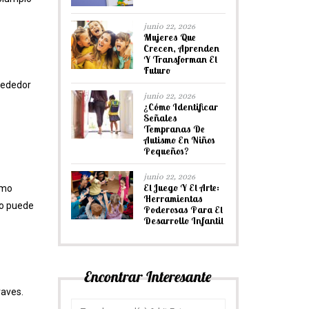
junio 22, 2026
Mujeres Que
Crecen, Aprenden
Y Transforman El
Futuro
lrededor
junio 22, 2026
¿Cómo Identificar
Señales
Tempranas De
Autismo En Niños
Pequeños?
junio 22, 2026
El Juego Y El Arte:
omo
Herramientas
to puede
Poderosas Para El
Desarrollo Infantil
Encontrar Interesante
raves.