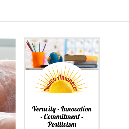
Veracity • Innovation
• Commitment •
Positivism