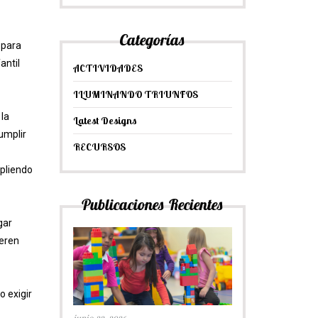
Categorías
 para
antil
ACTIVIDADES
ILUMINANDO TRIUNFOS
 la
Latest Designs
umplir
RECURSOS
mpliendo
Publicaciones Recientes
gar
ieren
o exigir