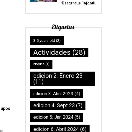
Desarrollo Infantil
Etiquetas
3-5 years old
(2)
Actividades
(28)
bloques
(1)
edicion 2: Enero 23
(11)
edicion 3: Abril 2023
(4)
.
edicion 4: Sept 23
(7)
grupos
edicion 5: Jan 2024
(5)
edicion 6: Abril 2024
(6)
as