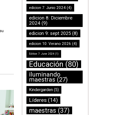
edicion 7: Junio 2024
(4)
edicion 8: Diciembre
2024
(9)
 su
edicion 9: sept 2025
(8)
edicion 10: Verano 2026
(4)
Edition 7: June 2024
(1)
Educación
(80)
iluminando
maestras
(27)
Kindergarden
(5)
Líderes
(14)
maestras
(37)