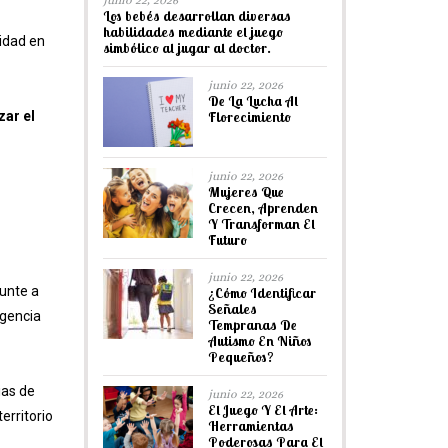
junio 22, 2026
Los bebés desarrollan diversas
habilidades mediante el juego
ridad en
simbólico al jugar al doctor.
junio 22, 2026
De La Lucha Al
Florecimiento
zar el
junio 22, 2026
Mujeres Que
Crecen, Aprenden
Y Transforman El
Futuro
junio 22, 2026
gunte a
¿Cómo Identificar
Señales
agencia
Tempranas De
Autismo En Niños
Pequeños?
ias de
junio 22, 2026
El Juego Y El Arte:
erritorio
Herramientas
Poderosas Para El