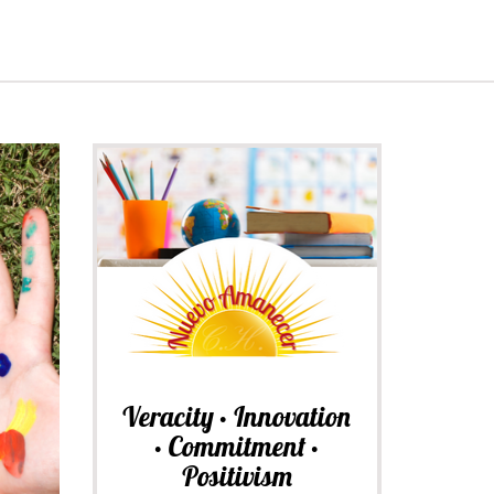
Veracity • Innovation
• Commitment •
Positivism