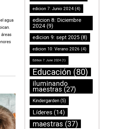
edicion 7: Junio 2024
(4)
edicion 8: Diciembre
 el agua
2024
(9)
pican.
o áreas
edicion 9: sept 2025
(8)
enores
edicion 10: Verano 2026
(4)
Edition 7: June 2024
(1)
Educación
(80)
iluminando
maestras
(27)
Kindergarden
(5)
Líderes
(14)
maestras
(37)