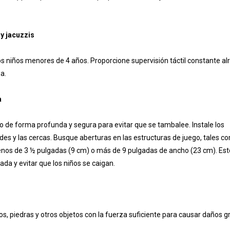
y jacuzzis
os niños menores de 4 años. Proporcione supervisión táctil constante a
a.
a
o de forma profunda y segura para evitar que se tambalee. Instale los
des y las cercas. Busque aberturas en las estructuras de juego, tales c
menos de 3 ½ pulgadas (9 cm) o más de 9 pulgadas de ancho (23 cm). Es
a y evitar que los niños se caigan.
s, piedras y otros objetos con la fuerza suficiente para causar daños g