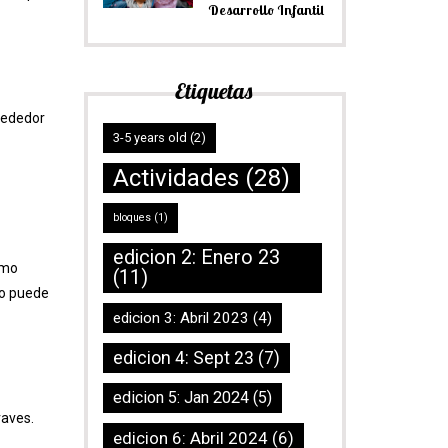
Desarrollo Infantil
Etiquetas
lrededor
3-5 years old
(2)
Actividades
(28)
bloques
(1)
edicion 2: Enero 23
omo
(11)
to puede
edicion 3: Abril 2023
(4)
edicion 4: Sept 23
(7)
edicion 5: Jan 2024
(5)
raves.
edicion 6: Abril 2024
(6)