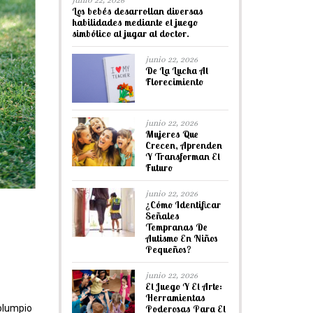
junio 22, 2026
Los bebés desarrollan diversas
habilidades mediante el juego
simbólico al jugar al doctor.
junio 22, 2026
De La Lucha Al
Florecimiento
junio 22, 2026
Mujeres Que
Crecen, Aprenden
Y Transforman El
Futuro
junio 22, 2026
¿Cómo Identificar
Señales
Tempranas De
Autismo En Niños
Pequeños?
junio 22, 2026
El Juego Y El Arte:
Herramientas
Poderosas Para El
columpio